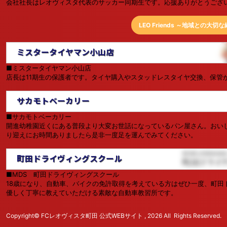
会社社長はレオヴィスタ代表のサッカー同期生です。応援ありがとうござ
LEO Friends ～地域との大切
ミスタータイヤマン小山店
■ミスタータイヤマン小山店
店長は11期生の保護者です。タイヤ購入やスタッドレスタイヤ交換、保管
サカモトベーカリー
■サカモトベーカリー
開進幼稚園近くにある普段より大変お世話になっているパン屋さん。おい
り迎えにお時間ありましたら是非一度足を運んでみてください。
町田ドライヴィングスクール
■MDS 町田ドライヴィングスクール
18歳になり、自動車、バイクの免許取得を考えている方はぜひ一度、町田
優しく丁寧に教えていただける素敵な自動車教習所です。
Copyright© FCレオヴィスタ町田 公式WEBサイト , 2026 All Rights Reserved.