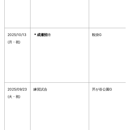
2025/10/13
＊成瀬招
待
鞍掛G
(月・祝)
2025/09/23
練習試合
芹が谷公園G
(火・祝)