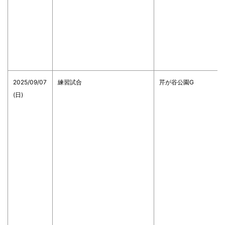
2025/09/07
練習試合
芹が谷公園G
(日)