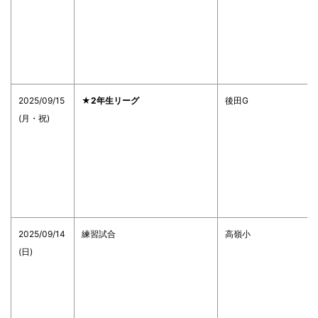
2025/09/15
★2年生リーグ
後田G
(月・祝)
2025/09/14
練習試合
高嶺小
(日)