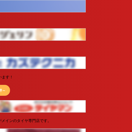
います！
な絆～
がメインのタイヤ専門店です。