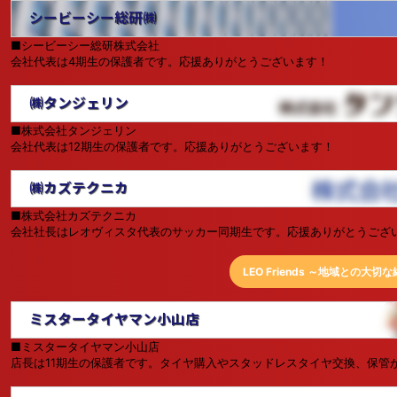
シービーシー総研㈱
■シービーシー総研株式会社
会社代表は4期生の保護者です。応援ありがとうございます！
㈱タンジェリン
■株式会社タンジェリン
会社代表は12期生の保護者です。応援ありがとうございます！
㈱カズテクニカ
■株式会社カズテクニカ
会社社長はレオヴィスタ代表のサッカー同期生です。応援ありがとうござ
LEO Friends ～地域との大切
ミスタータイヤマン小山店
■ミスタータイヤマン小山店
店長は11期生の保護者です。タイヤ購入やスタッドレスタイヤ交換、保管