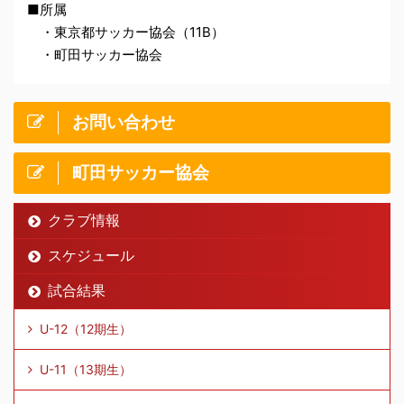
■所属
しました。
・東京都サッカー協会（11B）
・町田サッカー協会
2026.05.31
試合結果(2.3.5.6学年)
をUPしま
した。
お問い合わせ
2026.05.25
試合結果(2.3.5.6学年)
をUPしま
町田サッカー協会
した。
クラブ情報
2026.05.22
LEOVISTA通信 06月号
をUPしま
した。
スケジュール
に反映しました。
スケジュール
試合結果
2026.05.17
試合結果(3.4.6学年)
をUPしまし
た。
U-12（12期生）
2026.05.10
試合結果(2.5.6学年)
をUPしまし
U-11（13期生）
た。