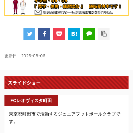
した。
スケジュール
に反映しました。
2026.07.15
試合結果(2.3.5.6学年)
をUPしま
した。
2026.07.08
試合結果(1学年)
をUPしました。
更新日：
2026-08-06
2026.06.21
試合結果(年長.4.6学年)
をUPし
ました。
スライドショー
2026.06.21
LEOVISTA通信 07月号
をUPしま
した。
スケジュール
に反映しました。
FCレオヴィスタ町田
2026.06.17
試合結果(年長.5.6学年)
をUPしま
東京都町田市で活動するジュニアフットボールクラブで
した。
す。
2026.06.07
試合結果(1.2.3.4.5.6学年)
をUP