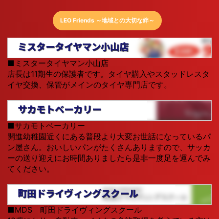
2026.02.11
試合結果(1.2.4.5学年)
をUPしま
した。
LEO Friends ～地域との大切な絆～
ミスタータイヤマン小山店
2026.02.01
試合結果(全学年)
をUPしまし
た。
■ミスタータイヤマン小山店
店長は11期生の保護者です。タイヤ購入やスタッドレスタ
イヤ交換、保管がメインのタイヤ専門店です。
2026.01.26
試合結果(4.5.6学年)
をUPしまし
た。
サカモトベーカリー
■サカモトベーカリー
2026.01.20
LEOVISTA通信 02月号
をUPしま
開進幼稚園近くにある普段より大変お世話になっているパ
した。
ン屋さん。おいしいパンがたくさんありますので、サッカ
ーの送り迎えにお時間ありましたら是非一度足を運んでみ
2026.01.19
試合結果(4.5.6学年)
をUPしまし
てください。
た。
町田ドライヴィングスクール
2026.01.12
試合結果(1.2.3.4.5.6学年)
をUPし
■MDS 町田ドライヴィングスクール