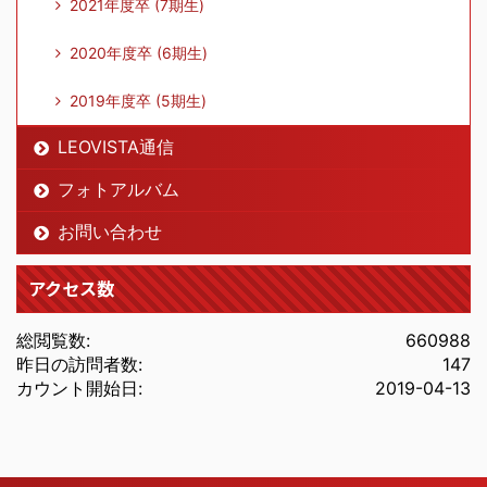
2026.04.07
試合結果(3.4.5.6学年)
をUPしま
2021年度卒 (7期生)
した。
2020年度卒 (6期生)
2026.03.31
試合結果(1.2.3学年)
をUPしまし
2019年度卒 (5期生)
た。
LEOVISTA通信
2026.03.28
LEOVISTA通信 04月号
をUPし
フォトアルバム
ました。
スケジュール
に反映しました。
お問い合わせ
2026.03.25
試合結果(全学年)
をUPしまし
アクセス数
た。
総閲覧数:
660988
2026.03.16
試合結果(1.3.5学年)
をUPしまし
昨日の訪問者数:
147
カウント開始日:
2019-04-13
た。
2026.03.10
試合結果(1.2.4学年)
をUPしまし
た。