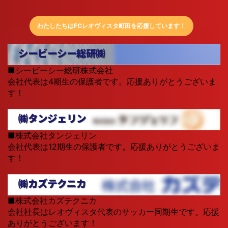
2026.03.01
試合結果(3.5.6学年)
をUPしまし
わたしたちはFCレオヴィスタ町田を応援しています！
た。
シービーシー総研㈱
2026.02.23
試合結果(全学年)
をUPしまし
■シービーシー総研株式会社
た。
会社代表は4期生の保護者です。応援ありがとうございま
す！
2026.02.20
2026年度 新一年生練習会のお
㈱タンジェリン
知らせ
をUPしました。
■株式会社タンジェリン
会社代表は12期生の保護者です。応援ありがとうございま
2026.02.20
LEOVISTA通信 03月号
をUPしま
す！
した。
スケジュール
に反映しました。
㈱カズテクニカ
2026.02.15
試合結果(2.3.6学年)
をUPしまし
■株式会社カズテクニカ
た。
会社社長はレオヴィスタ代表のサッカー同期生です。応援
ありがとうございます！