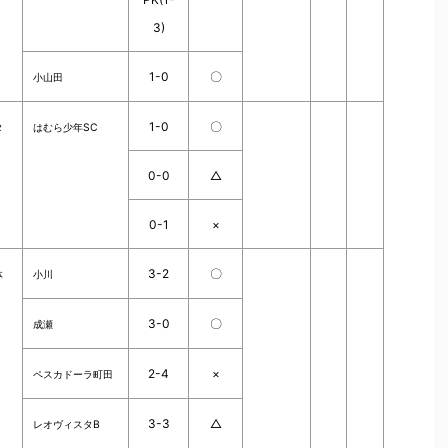
3)
1-0
〇
小山田
1-0
〇
タ
はむら少年SC
0-0
△
0-1
×
3-2
〇
体
小川
3-0
〇
成瀬
2-4
×
ペスカドーラ町田
3-3
△
レオヴィスタB